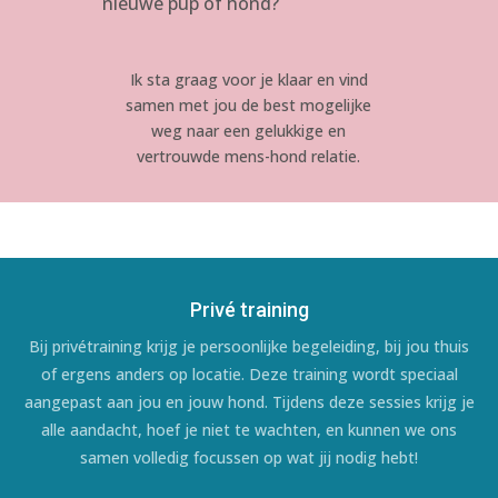
nieuwe pup of hond?
Ik sta graag voor je klaar en vind
samen met jou de best mogelijke
weg naar een gelukkige en
vertrouwde mens-hond relatie.
Privé training
Bij privétraining krijg je persoonlijke begeleiding, bij jou thuis
of ergens anders op locatie. Deze training wordt speciaal
aangepast aan jou en jouw hond. Tijdens deze sessies krijg je
alle aandacht, hoef je niet te wachten, en kunnen we ons
samen volledig focussen op wat jij nodig hebt!