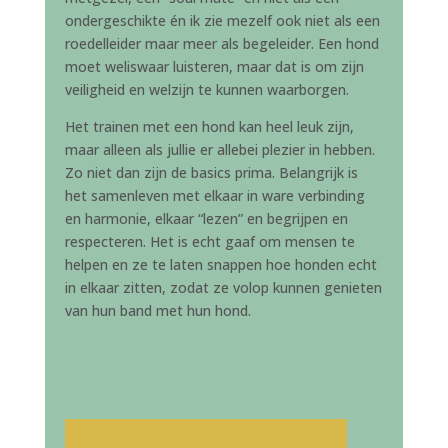
ondergeschikte én ik zie mezelf ook niet als een
roedelleider maar meer als begeleider. Een hond
moet weliswaar luisteren, maar dat is om zijn
veiligheid en welzijn te kunnen waarborgen.
Het trainen met een hond kan heel leuk zijn,
maar alleen als jullie er allebei plezier in hebben.
Zo niet dan zijn de basics prima. Belangrijk is
het samenleven met elkaar in ware verbinding
en harmonie, elkaar “lezen” en begrijpen en
respecteren. Het is echt gaaf om mensen te
helpen en ze te laten snappen hoe honden echt
in elkaar zitten, zodat ze volop kunnen genieten
van hun band met hun hond.